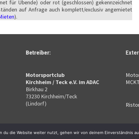
ffnet für Übende) oder rot (geschlossen) gekennzeichnet
ständen auf Anfrage auch komplett/exclusiv angemietet
Mieten
).
Betreiber
:
Exter
Motor­sportclub
Motor
Kirchheim / Teck e.V. im ADAC
MCK
Birkhau 2
73230 Kirchheim/Teck
(Lindorf)
Risto
latz Birkhau
. Mit Stolz präsentiert von
WordPress
und
Bam
.
 du die Website weiter nutzt, gehen wir von deinem Einverständnis au