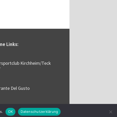
ne Links:
sportclub Kirchheim/Teck
T
rante Del Gusto
s.
OK
Datenschutzerklärung