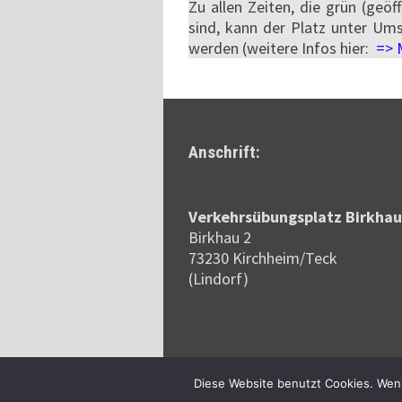
Zu allen Zeiten, die grün (geö
sind, kann der Platz unter Um
werden (weitere Infos hier:
=> 
Anschrift:
Verkehrsübungsplatz Birkhau
Birkhau 2
73230 Kirchheim/Teck
(Lindorf)
Copyright © 2026
Verkehrsübungsp
Diese Website benutzt Cookies. Wenn