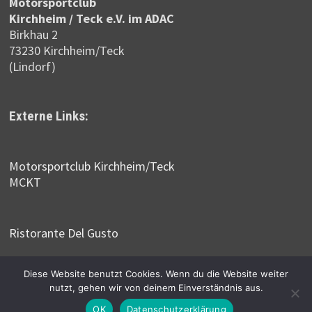
Motor­sportclub
Kirchheim / Teck e.V. im ADAC
Birkhau 2
73230 Kirchheim/Teck
(Lindorf)
Externe Links:
Motorsportclub Kirchheim/Teck
MCKT
Ristorante Del Gusto
Diese Website benutzt Cookies. Wenn du die Website weiter
nutzt, gehen wir von deinem Einverständnis aus.
Copyright © 2026
Verkehrsübungsplatz Birkhau
. Mit Stolz
präsentiert von
WordPress
und
Bam
.
OK
Datenschutzerklärung