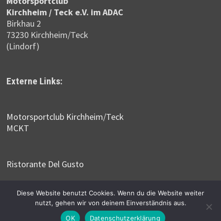
Motor­sportclub
Kirchheim / Teck e.V. im ADAC
Birkhau 2
73230 Kirchheim/Teck
(Lindorf)
Externe Links:
Motorsportclub Kirchheim/Teck
MCKT
Ristorante Del Gusto
Diese Website benutzt Cookies. Wenn du die Website weiter
nutzt, gehen wir von deinem Einverständnis aus.
Copyright © 2026
Verkehrsübungsplatz Birkhau
. Mit Stolz
präsentiert von
WordPress
und
Bam
.
OK
Datenschutzerklärung