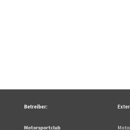
Betreiber
:
Exter
Motor­sportclub
Motor