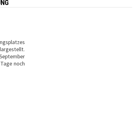
UNG
ngsplatzes
rgestellt.
 September
e Tage noch