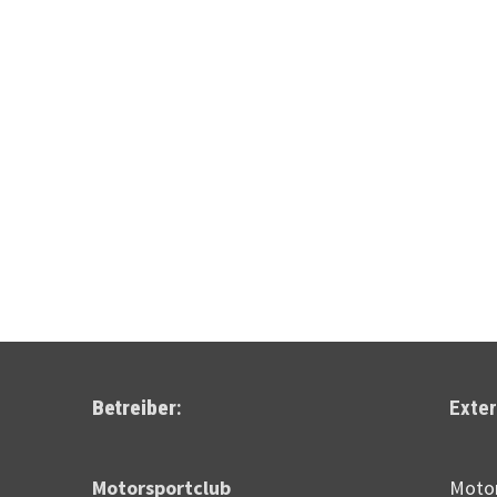
Betreiber
:
Exter
Motor­sportclub
Motor